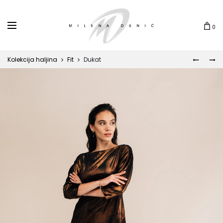
0
Kolekcija haljina
Fit
Dukat
ZIRA
KALEID
Prod
navi