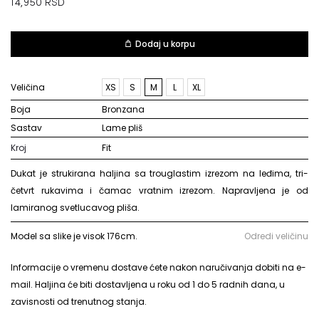
14,950
RSD
Dodaj u korpu
Veličina
XS
S
M
L
XL
Boja
bronzana
Sastav
lame pliš
Kroj
Fit
Dukat je strukirana haljina sa trouglastim izrezom na leđima, tri-
četvrt rukavima i čamac vratnim izrezom. Napravljena je od
lamiranog svetlucavog pliša.
Model sa slike je visok 176cm.
Odredi veličinu
Informacije o vremenu dostave ćete nakon naručivanja dobiti na e-
mail. Haljina će biti dostavljena u roku od 1 do 5 radnih dana, u
zavisnosti od trenutnog stanja.