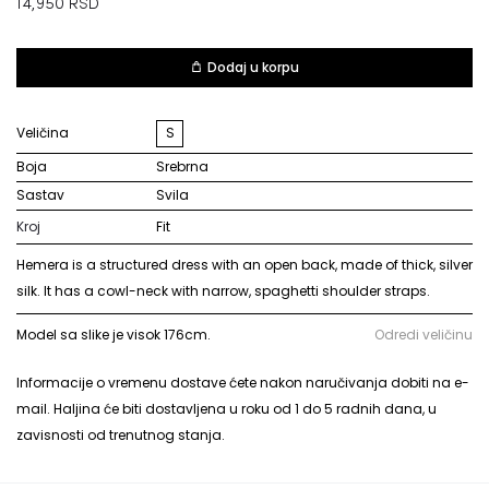
14,950
RSD
Dodaj u korpu
Veličina
S
Boja
srebrna
Sastav
svila
Kroj
Fit
Hemera is a structured dress with an open back, made of thick, silver
silk. It has a cowl-neck with narrow, spaghetti shoulder straps.
Model sa slike je visok 176cm.
Odredi veličinu
Informacije o vremenu dostave ćete nakon naručivanja dobiti na e-
mail. Haljina će biti dostavljena u roku od 1 do 5 radnih dana, u
zavisnosti od trenutnog stanja.