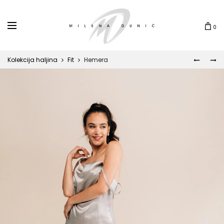
0
Kolekcija haljina
Fit
Hemera
MODIC
GOZO
Prod
navi