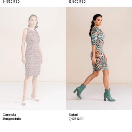
14,950
RSD
13,800
RSD
Cannola
Safari
Rasprodato
7,475
RSD