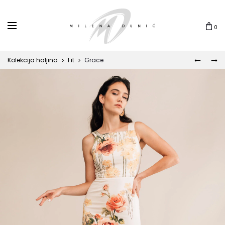
0
Kolekcija haljina
Fit
Grace
PAEONI
ANDRO
Prod
navi