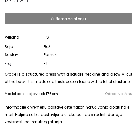
14,950
RSD
Nema na stanju
Veličina
S
Boja
bež
Sastav
pamuk
Kroj
Fit
Grace is a structured dress with a square neckline and a low V-cut
at the back. It is made of a thick, cotton fabric with a lot of elastane.
Model sa slike je visok 176cm.
Odredi veličinu
Informacije o vremenu dostave ćete nakon naručivanja dobiti na e-
mail. Haljina će biti dostavljena u roku od 1 do 5 radnih dana, u
zavisnosti od trenutnog stanja.