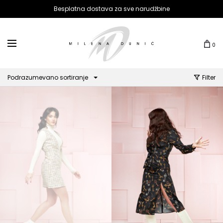
Besplatna dostava za sve narudžbine
0
Podrazumevano sortiranje
Filter