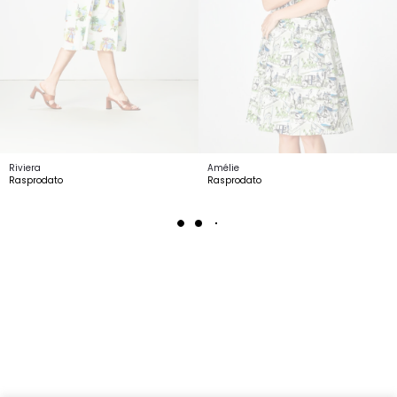
Riviera
Amélie
Rasprodato
Rasprodato