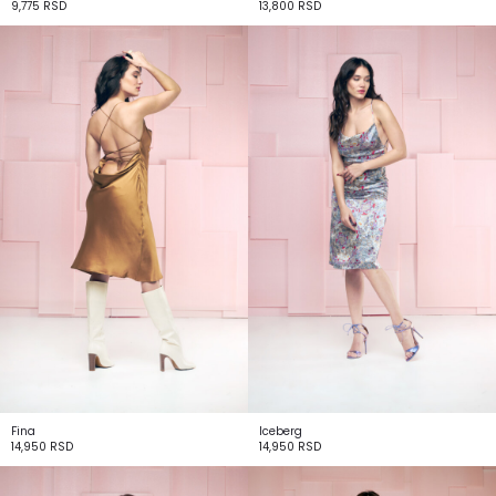
9,775
RSD
13,800
RSD
Fina
Iceberg
14,950
RSD
14,950
RSD