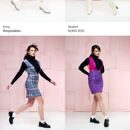
Amy
Sezam
Rasprodato
14,950
RSD