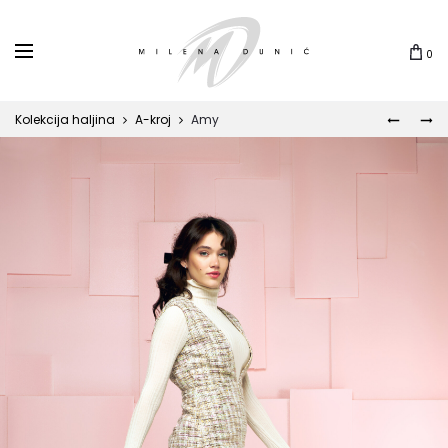
0
Kolekcija haljina
A-kroj
Amy
NAIVA
MEG
Prod
navi