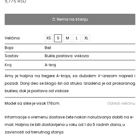
9,775
RSD
Nema na stanju
Veličina
XS
S
M
L
XL
Boja
bež
Sastav
bukle, postava: viskoza
Kroj
A-kroj
Amy je haljina na tregere A-kroja, sa dubokim V-izrezom napred i
pozadi. Donji deo se blago širi od struka. Izrađena je od prošaranog
buklea, dok je postava od viskoze.
Model sa slike je visok 176cm.
Odredi veličinu
Informacije o vremenu dostave ćete nakon naručivanja dobiti na e-
mail. Haljina će biti dostavljena u roku od 1 do 5 radnih dana, u
zavisnosti od trenutnog stanja.