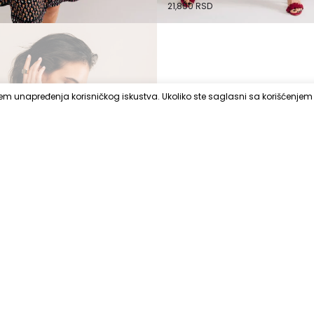
21,850
RSD
iljem unapređenja korisničkog iskustva. Ukoliko ste saglasni sa korišćenjem