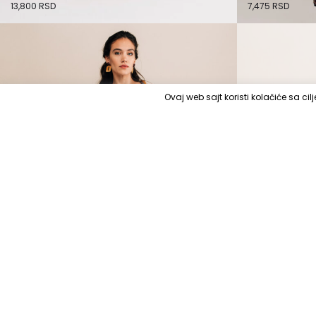
13,800
RSD
7,475
RSD
Ovaj web sajt koristi kolačiće sa c