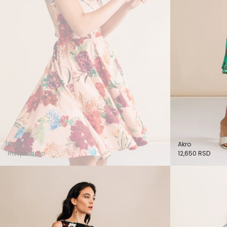
Peony
Akro
Rasprodato
12,650
RSD