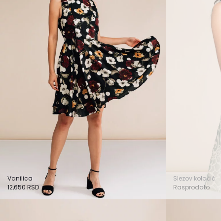
Vanilica
Slezov kolačić
12,650
RSD
Rasprodato