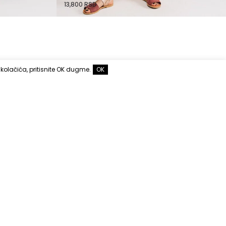
13,800
RSD
 kolačića, pritisnite OK dugme.
OK