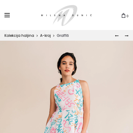
0
Kolekcija haljina
A-kroj
Graffiti
ORIGA
HAWAII
Prod
navi