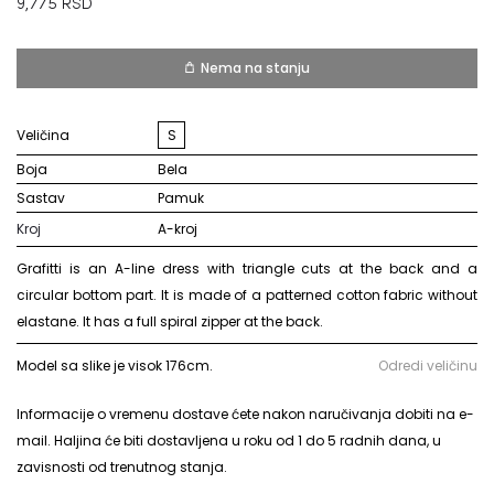
9,775
RSD
Nema na stanju
Veličina
S
Boja
bela
Sastav
pamuk
Kroj
A-kroj
Grafitti is an A-line dress with triangle cuts at the back and a
circular bottom part. It is made of a patterned cotton fabric without
elastane. It has a full spiral zipper at the back.
Model sa slike je visok 176cm.
Odredi veličinu
Informacije o vremenu dostave ćete nakon naručivanja dobiti na e-
mail. Haljina će biti dostavljena u roku od 1 do 5 radnih dana, u
zavisnosti od trenutnog stanja.