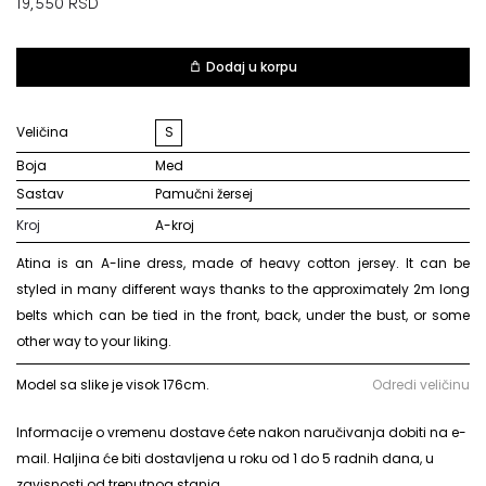
19,550
RSD
Dodaj u korpu
Veličina
S
Boja
med
Sastav
pamučni žersej
Kroj
A-kroj
Atina is an A-line dress, made of heavy cotton jersey. It can be
styled in many different ways thanks to the approximately 2m long
belts which can be tied in the front, back, under the bust, or some
other way to your liking.
Model sa slike je visok 176cm.
Odredi veličinu
Informacije o vremenu dostave ćete nakon naručivanja dobiti na e-
mail. Haljina će biti dostavljena u roku od 1 do 5 radnih dana, u
zavisnosti od trenutnog stanja.