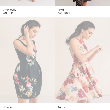
Limoncello
Heidi
14,950
RSD
7,475
RSD
Malena
Peony