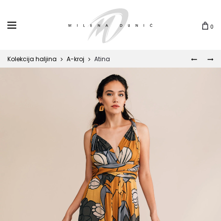
0
Kolekcija haljina
A-kroj
Atina
STELLA
INDIGO
MARIS
Prod
navi