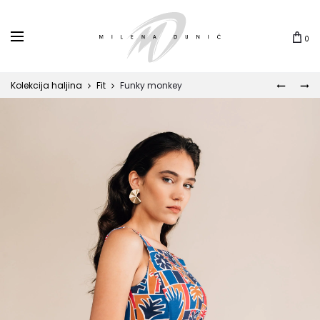
0
Kolekcija haljina
Fit
Funky monkey
INDIGO
GRACE
Prod
navi