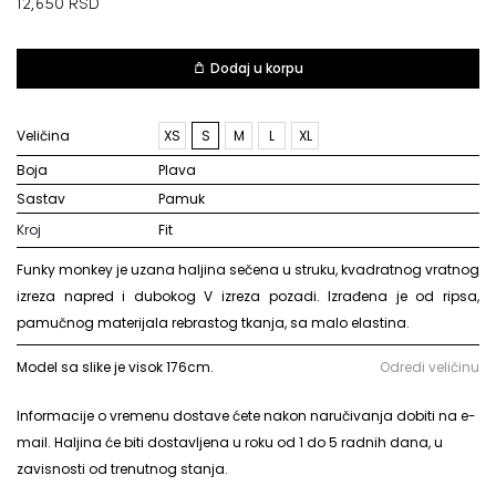
12,650
RSD
Dodaj u korpu
Veličina
XS
S
M
L
XL
Boja
plava
Sastav
pamuk
Kroj
Fit
Funky monkey je uzana haljina sečena u struku, kvadratnog vratnog
izreza napred i dubokog V izreza pozadi. Izrađena je od ripsa,
pamučnog materijala rebrastog tkanja, sa malo elastina.
Model sa slike je visok 176cm.
Odredi veličinu
Informacije o vremenu dostave ćete nakon naručivanja dobiti na e-
mail. Haljina će biti dostavljena u roku od 1 do 5 radnih dana, u
zavisnosti od trenutnog stanja.