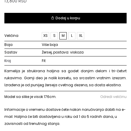
13,800
RSD
Dodaj u korpu
Veličina
XS
S
M
L
XL
Boja
više boja
Sastav
žersej, postava: viskoza
Kroj
Fit
Kamelija je strukirana haljina sa godet donjim delom i tri-četvrt
rukavima. Gornji deo je nalik korsetu, sa srcastim vratnim izrezom.
Izrađena je od punijeg žerseja cvetnog dezena, sa dosta elastina.
Model sa slike je visok 176cm.
Odredi veličinu
Informacije o vremenu dostave ćete nakon naručivanja dobiti na e-
mail. Haljina će biti dostavljena u roku od 1 do 5 radnih dana, u
zavisnosti od trenutnog stanja.