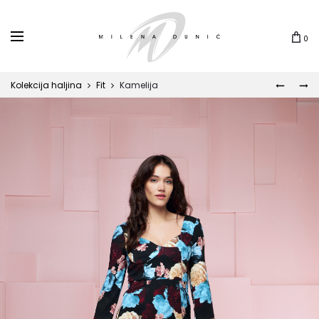
0
Kolekcija haljina
Fit
Kamelija
LUNA
PAULA
Prod
navi