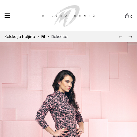
0
Kolekcija haljina
Fit
Dokolica
KOKO
ĐINA
Prod
navi