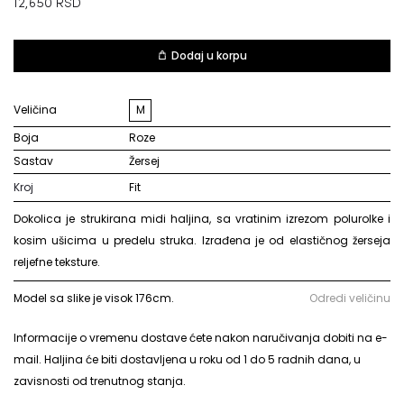
12,650
RSD
Dodaj u korpu
Veličina
M
Boja
roze
Sastav
žersej
Kroj
Fit
Dokolica je strukirana midi haljina, sa vratinim izrezom polurolke i
kosim ušicima u predelu struka. Izrađena je od elastičnog žerseja
reljefne teksture.
Model sa slike je visok 176cm.
Odredi veličinu
Informacije o vremenu dostave ćete nakon naručivanja dobiti na e-
mail. Haljina će biti dostavljena u roku od 1 do 5 radnih dana, u
zavisnosti od trenutnog stanja.