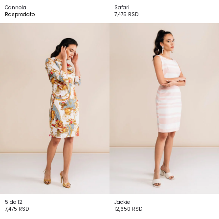
Cannola
Safari
Rasprodato
7,475
RSD
5 do 12
Jackie
7,475
RSD
12,650
RSD