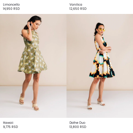
Limoncello
Vanilica
14,950
RSD
12,650
RSD
Hawaii
Dafne Duo
9,775
RSD
13,800
RSD