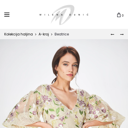
0
Kolekcija haljina
A-kroj
Beatrice
JUNGL
AMÉLIE
Prod
navi