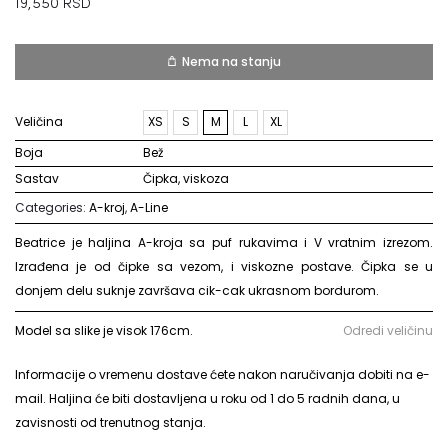
19,550
RSD
Nema na stanju
Veličina
XS
S
M
L
XL
Boja
bež
Sastav
čipka, viskoza
Categories:
A-kroj
,
A-Line
Beatrice je haljina A-kroja sa puf rukavima i V vratnim izrezom.
Izrađena je od čipke sa vezom, i viskozne postave. Čipka se u
donjem delu suknje završava cik-cak ukrasnom bordurom.
Model sa slike je visok 176cm.
Odredi veličinu
Informacije o vremenu dostave ćete nakon naručivanja dobiti na e-
mail. Haljina će biti dostavljena u roku od 1 do 5 radnih dana, u
zavisnosti od trenutnog stanja.