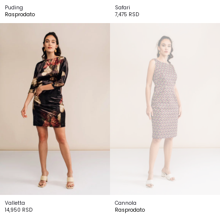
Puding
Safari
Rasprodato
7,475
RSD
Valletta
Cannola
14,950
RSD
Rasprodato