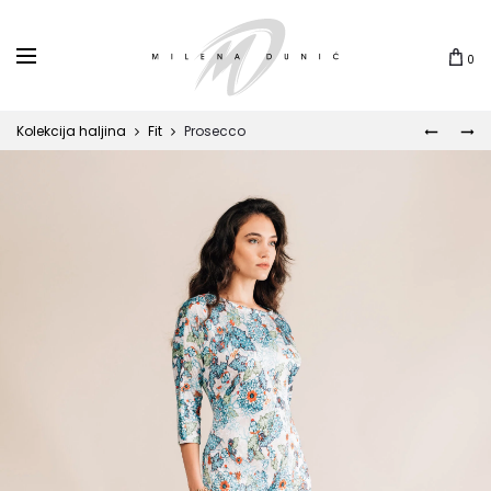
0
Kolekcija haljina
Fit
Prosecco
FADO
PREVEL
Prod
navi