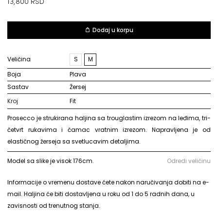
13,800
RSD
Dodaj u korpu
Veličina
S
M
Boja
plava
Sastav
žersej
Kroj
Fit
Prosecco je strukirana haljina sa trouglastim izrezom na leđima, tri-
četvrt rukavima i čamac vratnim izrezom. Napravljena je od
elastičnog žerseja sa svetlucavim detaljima.
Model sa slike je visok 176cm.
Odredi veličinu
Informacije o vremenu dostave ćete nakon naručivanja dobiti na e-
mail. Haljina će biti dostavljena u roku od 1 do 5 radnih dana, u
zavisnosti od trenutnog stanja.