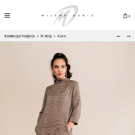
0
Kolekcija haljina
H-kroj
Karo
NIKA
HERA
Prod
navi