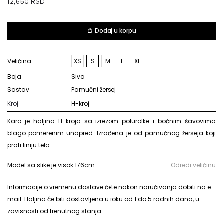
12,650
RSD
Dodaj u korpu
Veličina
XS
S
M
L
XL
Boja
siva
Sastav
pamučni žersej
Kroj
H-kroj
Karo je haljina H-kroja sa izrezom polurolke i bočnim šavovima
blago pomerenim unapred. Izrađena je od pamučnog žerseja koji
prati liniju tela.
Model sa slike je visok 176cm.
Odredi veličinu
Informacije o vremenu dostave ćete nakon naručivanja dobiti na e-
mail. Haljina će biti dostavljena u roku od 1 do 5 radnih dana, u
zavisnosti od trenutnog stanja.