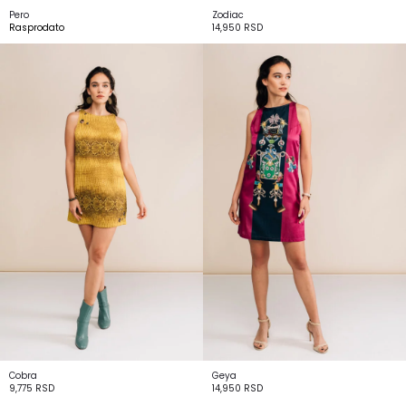
Pero
Zodiac
Rasprodato
14,950
RSD
Cobra
Geya
9,775
RSD
14,950
RSD